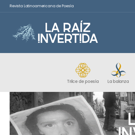
Revista Latinoamericana de Poesía
Trilce de poesía
La balanza