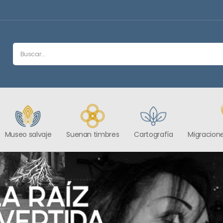
Museo salvaje
Suenan timbres
Cartografía
Migracione