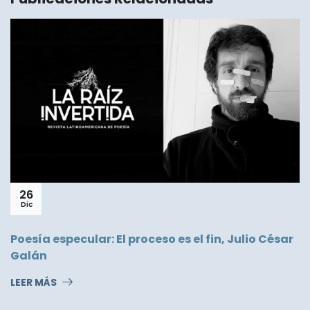
26
Dic
Poesía especular: El proceso es el fin, Julio César
Galán
LEER MÁS