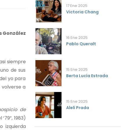
17 Ene 2025
Victoria Chang
és González
16 Ene 2025
Pablo Queralt
asi siempre
15 Ene 2025
uno de sus
Berta Lucía Estrada
 del yo para
 volverse a
15 Ene 2025
Alelí Prada
hospicio de
 ‘79”, 1983)
o izquierda