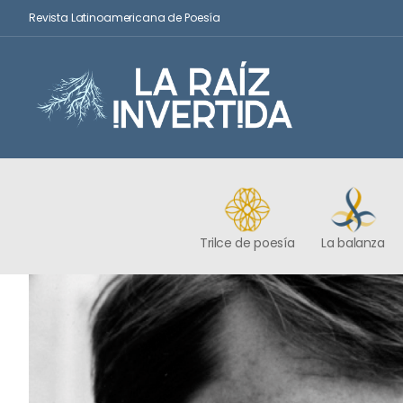
Revista Latinoamericana de Poesía
Trilce de poesía
La balanza