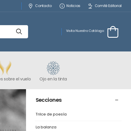
Contacto
Noticias
Comité Editorial
Visita Nuestro Catálogo:
s sobre el vuelo
Ojo en la tinta
Secciones
Trilce de poesía
La balanza