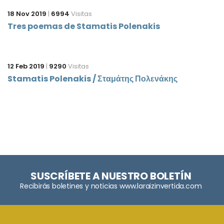
18 Nov 2019
|
6994
Visitas
Tres poemas de Stamatis Polenakis
12 Feb 2019
|
9290
Visitas
Stamatis Polenakis / Σταμάτης Πολενάκης
SUSCRÍBETE A NUESTRO BOLETÍN
Recibirás boletines y noticias www.laraizinvertida.com