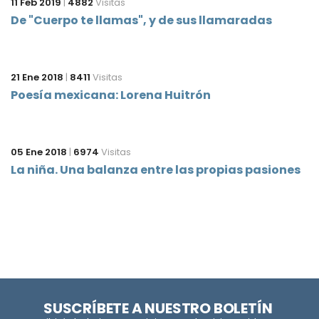
11 Feb 2019
|
4882
Visitas
De "Cuerpo te llamas", y de sus llamaradas
21 Ene 2018
|
8411
Visitas
Poesía mexicana: Lorena Huitrón
05 Ene 2018
|
6974
Visitas
La niña. Una balanza entre las propias pasiones
SUSCRÍBETE A NUESTRO BOLETÍN