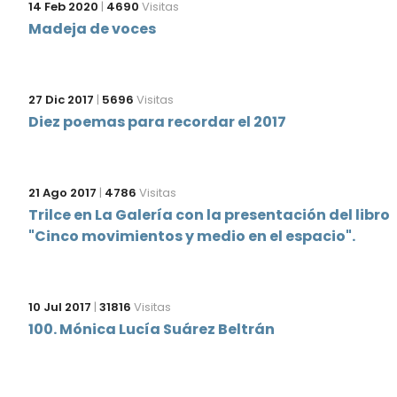
14 Feb 2020
|
4690
Visitas
Madeja de voces
27 Dic 2017
|
5696
Visitas
Diez poemas para recordar el 2017
21 Ago 2017
|
4786
Visitas
Trilce en La Galería con la presentación del libro
"Cinco movimientos y medio en el espacio".
10 Jul 2017
|
31816
Visitas
100. Mónica Lucía Suárez Beltrán