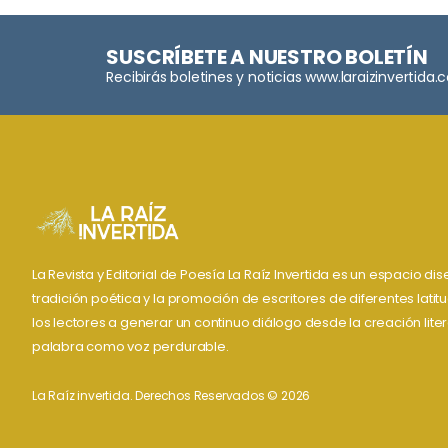
SUSCRÍBETE A NUESTRO BOLETÍN
Recibirás boletines y noticias www.laraizinvertida
La Revista y Editorial de Poesía La Raíz Invertida es un espacio d
tradición poética y la promoción de escritores de diferentes lati
los lectores a generar un continuo diálogo desde la creación liter
palabra como voz perdurable.
La Raíz invertida. Derechos Reservados © 2026