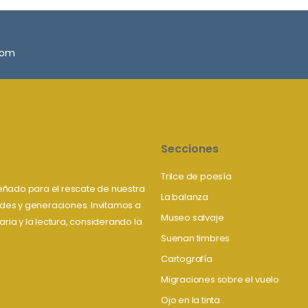
.com
Secciones
Trilce de poesía
iseñado para el rescate de nuestra
La balanza
tudes y generaciones. Invitamos a
Museo salvaje
aria y la lectura, considerando la
Suenan timbres
Cartografía
Migraciones sobre el vuelo
Ojo en la tinta