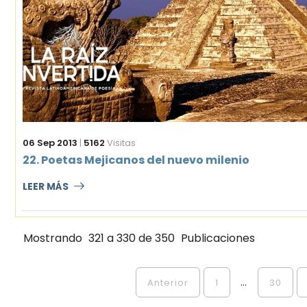
06 Sep 2013
|
5162
Visitas
22. Poetas Mejicanos del nuevo milenio
LEER MÁS
Mostrando
321 a 330 de 350
Publicaciones
...
Anterior
1
30