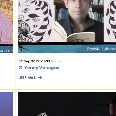
02 Sep 2013
|
6432
Visitas
21. Yonny Vanegas
LEER MÁS