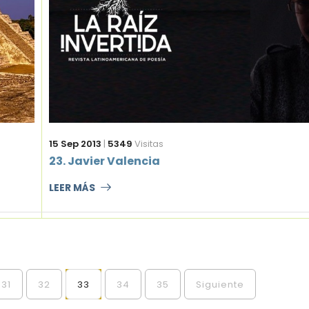
15 Sep 2013
|
5349
Visitas
23. Javier Valencia
LEER MÁS
31
32
33
34
35
Siguiente