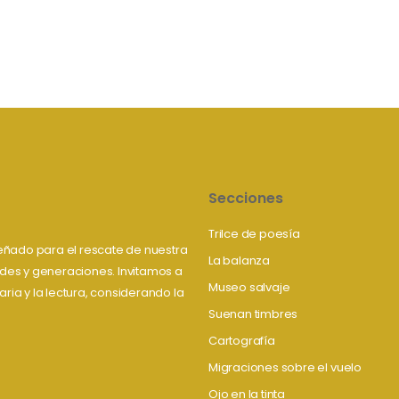
Secciones
Trilce de poesía
iseñado para el rescate de nuestra
La balanza
tudes y generaciones. Invitamos a
Museo salvaje
aria y la lectura, considerando la
Suenan timbres
Cartografía
Migraciones sobre el vuelo
Ojo en la tinta