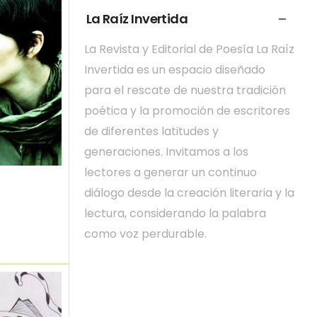
La Raíz Invertida
La Revista y Editorial de Poesía La Raíz
Invertida es un espacio diseñado
para el rescate de nuestra tradición
poética y la promoción de escritores
de diferentes latitudes y
generaciones. Invitamos a los
lectores a generar un continuo
diálogo desde la creación literaria y la
lectura, considerando la palabra
como voz perdurable.