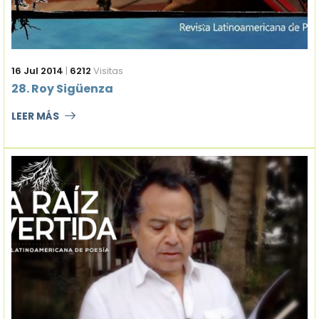
16 Jul 2014
|
6212
Visitas
28. Roy Sigüenza
LEER MÁS