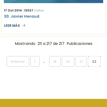
17 Oct 2014
|
12027
Visitas
30. Javier Heraud
LEER MÁS
Mostrando
211 a 217 de 217
Publicaciones
...
Anterior
1
19
20
21
22