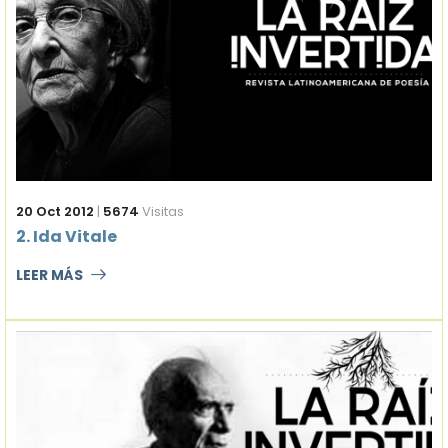
20 Oct 2012
|
5674
Visitas
2. Ida Vitale
LEER MÁS