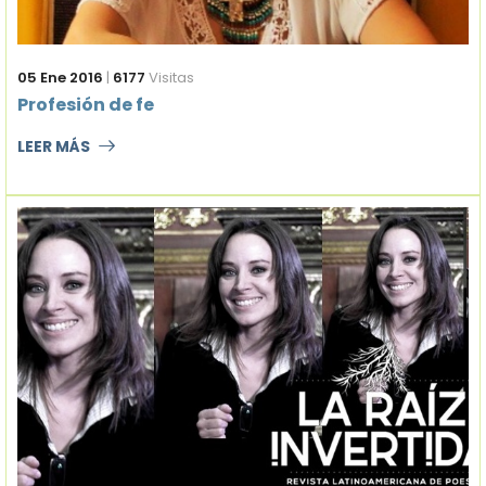
05 Ene 2016
|
6177
Visitas
Profesión de fe
LEER MÁS