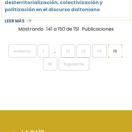
desterritorialización, colectivización y
politización en el discurso daltoniano
LEER MÁS
Mostrando
141 a 150 de 151
Publicaciones
...
Anterior
1
12
13
14
15
16
Siguiente