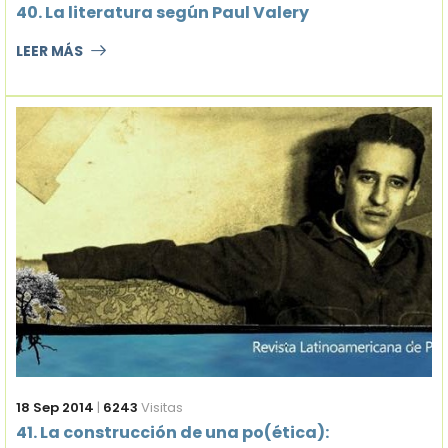
40. La literatura según Paul Valery
LEER MÁS
18 Sep 2014
|
6243
Visitas
41. La construcción de una po(ética):