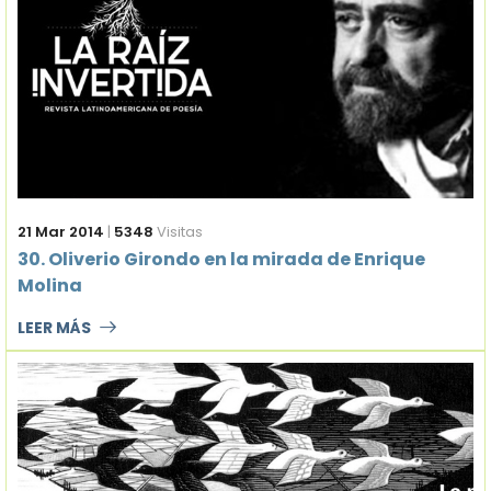
21 Mar 2014
|
5348
Visitas
30. Oliverio Girondo en la mirada de Enrique
Molina
LEER MÁS