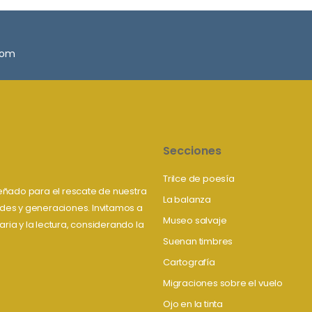
.com
Secciones
Trilce de poesía
iseñado para el rescate de nuestra
La balanza
tudes y generaciones. Invitamos a
Museo salvaje
aria y la lectura, considerando la
Suenan timbres
Cartografía
Migraciones sobre el vuelo
Ojo en la tinta