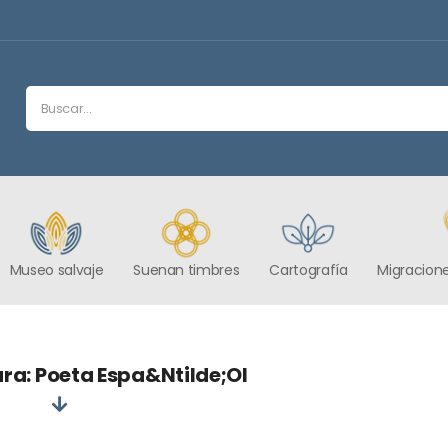
Museo salvaje
Suenan timbres
Cartografía
Migracione
ra: Poeta Espa&ntilde;ol