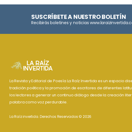
SUSCRÍBETE A NUESTRO BOLETÍN
Recibirás boletines y noticias www.laraizinvertida
La Revista y Editorial de Poesía La Raíz Invertida es un espacio d
tradición poética y la promoción de escritores de diferentes lati
los lectores a generar un continuo diálogo desde la creación liter
palabra como voz perdurable.
La Raíz invertida. Derechos Reservados © 2026