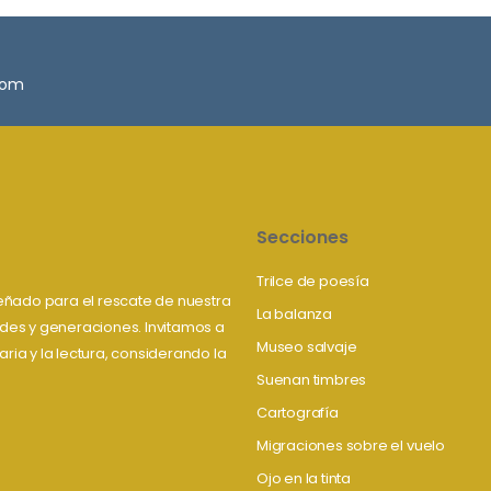
.com
Secciones
Trilce de poesía
iseñado para el rescate de nuestra
La balanza
tudes y generaciones. Invitamos a
Museo salvaje
aria y la lectura, considerando la
Suenan timbres
Cartografía
Migraciones sobre el vuelo
Ojo en la tinta