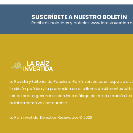
SUSCRÍBETE A NUESTRO BOLETÍN
Recibirás boletines y noticias www.laraizinvertida
La Revista y Editorial de Poesía La Raíz Invertida es un espacio d
tradición poética y la promoción de escritores de diferentes lati
los lectores a generar un continuo diálogo desde la creación liter
palabra como voz perdurable.
La Raíz invertida. Derechos Reservados © 2026