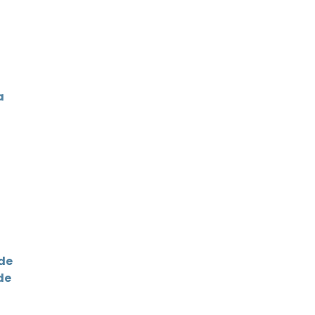
a
 de
de