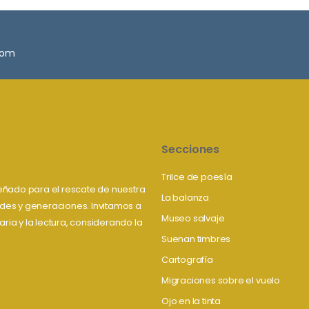
.com
Secciones
Trilce de poesía
iseñado para el rescate de nuestra
La balanza
tudes y generaciones. Invitamos a
Museo salvaje
aria y la lectura, considerando la
Suenan timbres
Cartografía
Migraciones sobre el vuelo
Ojo en la tinta