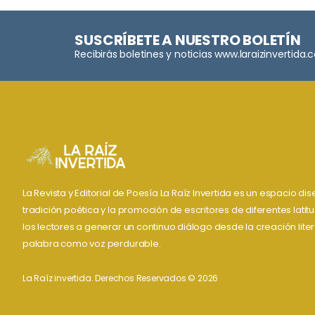
SUSCRÍBETE A NUESTRO BOLETÍN
Recibirás boletines y noticias www.laraizinvertida
La Revista y Editorial de Poesía La Raíz Invertida es un espacio d
tradición poética y la promoción de escritores de diferentes lati
los lectores a generar un continuo diálogo desde la creación liter
palabra como voz perdurable.
La Raíz invertida. Derechos Reservados © 2026