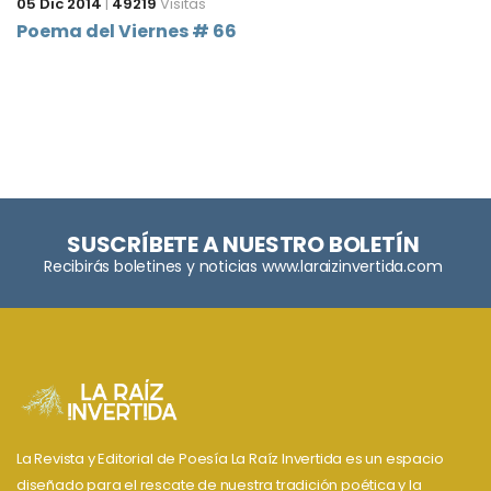
05 Dic 2014
|
49219
Visitas
Poema del Viernes # 66
SUSCRÍBETE A NUESTRO BOLETÍN
Recibirás boletines y noticias www.laraizinvertida.com
La Revista y Editorial de Poesía La Raíz Invertida es un espacio
diseñado para el rescate de nuestra tradición poética y la