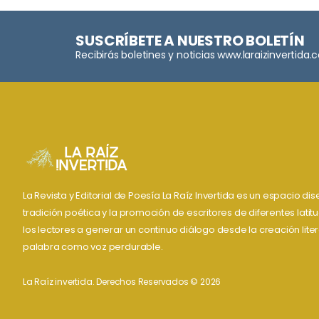
SUSCRÍBETE A NUESTRO BOLETÍN
Recibirás boletines y noticias www.laraizinvertida
La Revista y Editorial de Poesía La Raíz Invertida es un espacio d
tradición poética y la promoción de escritores de diferentes lati
los lectores a generar un continuo diálogo desde la creación liter
palabra como voz perdurable.
La Raíz invertida. Derechos Reservados © 2026