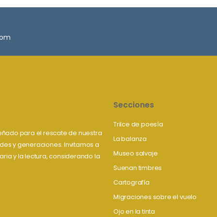
.com
Secciones
Trilce de poesía
iseñado para el rescate de nuestra
La balanza
tudes y generaciones. Invitamos a
Museo salvaje
aria y la lectura, considerando la
Suenan timbres
Cartografía
Migraciones sobre el vuelo
Ojo en la tinta