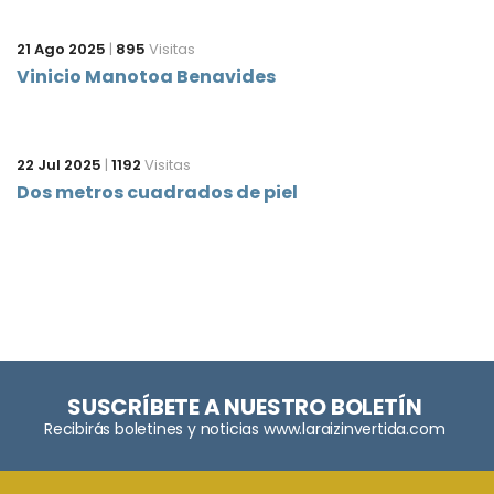
21 Ago 2025
|
895
Visitas
Vinicio Manotoa Benavides
22 Jul 2025
|
1192
Visitas
Dos metros cuadrados de piel
SUSCRÍBETE A NUESTRO BOLETÍN
Recibirás boletines y noticias www.laraizinvertida.com