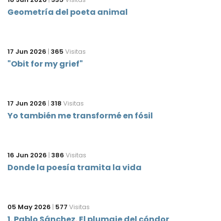
Geometría del poeta animal
17 Jun 2026
|
365
Visitas
"Obit for my grief"
17 Jun 2026
|
318
Visitas
Yo también me transformé en fósil
16 Jun 2026
|
386
Visitas
Donde la poesía tramita la vida
05 May 2026
|
577
Visitas
1. Pablo Sánchez. El plumaje del cóndor