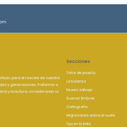
.com
Secciones
Trilce de poesía
iseñado para el rescate de nuestra
La balanza
tudes y generaciones. Invitamos a
Museo salvaje
aria y la lectura, considerando la
Suenan timbres
Cartografía
Migraciones sobre el vuelo
Ojo en la tinta