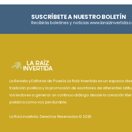
SUSCRÍBETE A NUESTRO BOLETÍN
Recibirás boletines y noticias www.laraizinvertida
La Revista y Editorial de Poesía La Raíz Invertida es un espacio d
tradición poética y la promoción de escritores de diferentes lati
los lectores a generar un continuo diálogo desde la creación liter
palabra como voz perdurable.
La Raíz invertida. Derechos Reservados © 2026