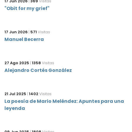
17 Jun 2026
|
369
Visitas
"Obit for my grief"
17 Jun 2026
|
571
Visitas
Manuel Becerra
27 Ago 2025
|
1358
Visitas
Alejandro Cortés González
21 Jul 2025
|
1402
Visitas
La poesía de Mario Meléndez: Apuntes para una
leyenda
09 Jun 2025
|
1808
Visitas