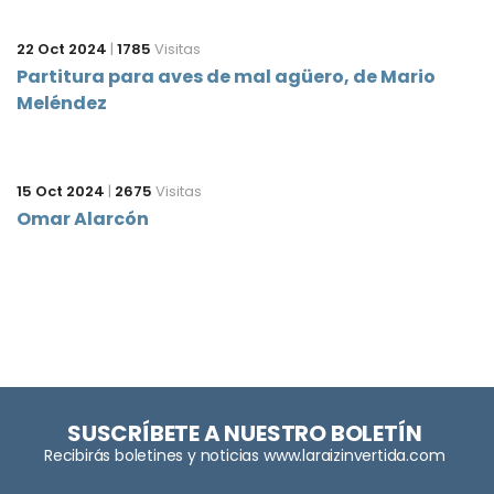
22 Oct 2024
|
1785
Visitas
Partitura para aves de mal agüero, de Mario
Meléndez
15 Oct 2024
|
2675
Visitas
Omar Alarcón
SUSCRÍBETE A NUESTRO BOLETÍN
Recibirás boletines y noticias www.laraizinvertida.com